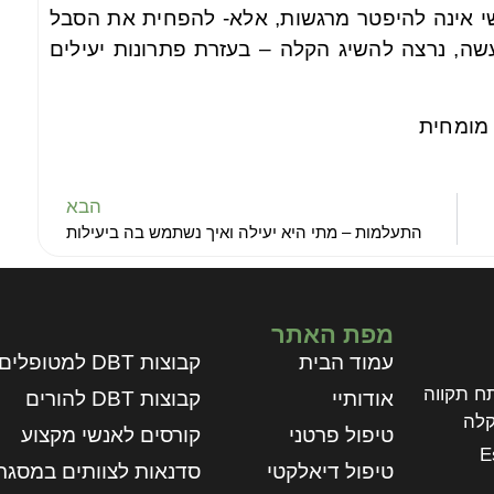
גשי אינה להיפטר מרגשות, אלא- להפחית את הסבל
ה, נרצה להשיג הקלה – בעזרת פתרונות יעילים
 מומחית
הבא
התעלמות – מתי היא יעילה ואיך נשתמש בה ביעילות
מפת האתר
עמוד הבית
קבוצות DBT למטופלים
אליעזר 3, פתח תקווה
אודותיי
קבוצות DBT להורים
קלה
טיפול פרטני
קורסים לאנשי מקצוע
E
טיפול דיאלקטי
סדנאות לצוותים במסגר